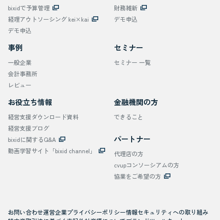
bixidで予算管理
財務維新
経理アウトソーシング kei×kai
デモ申込
デモ申込
事例
セミナー
一般企業
セミナー 一覧
会計事務所
レビュー
お役立ち情報
金融機関の方
経営支援ダウンロード資料
できること
経営支援ブログ
パートナー
bixidに関するQ&A
動画学習サイト「bixid channel」
代理店の方
cvupコンソーシアムの方
協業をご希望の方
お問い合わせ
運営企業
プライバシーポリシー
情報セキュリティへの取り組み