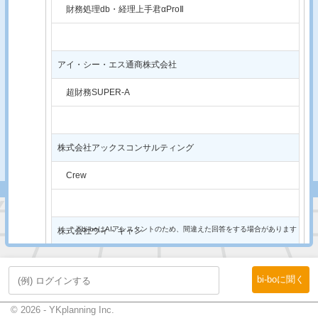
財務処理db・経理上手君αProⅡ
アイ・シー・エス通商株式会社
超財務SUPER-A
株式会社アックスコンサルティング
Crew
※bi-boはAIアシスタントのため、間違えた回答をする場合があります
株式会社ウィ・キャン
SymphonyAtwo
bi-boに聞く
© 2026 - YKplanning Inc.
株式会社エッサム