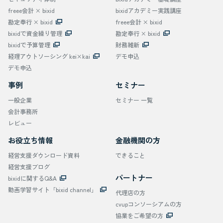
freee会計 × bixid
bixidアカデミー実践講座
勘定奉行 × bixid
freee会計 × bixid
bixidで資金繰り管理
勘定奉行 × bixid
bixidで予算管理
財務維新
経理アウトソーシング kei×kai
デモ申込
デモ申込
事例
セミナー
一般企業
セミナー 一覧
会計事務所
レビュー
お役立ち情報
金融機関の方
経営支援ダウンロード資料
できること
経営支援ブログ
パートナー
bixidに関するQ&A
動画学習サイト「bixid channel」
代理店の方
cvupコンソーシアムの方
協業をご希望の方