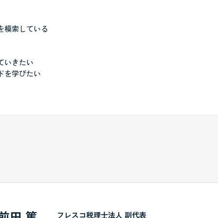
を模索している
ていきたい
ドを学びたい
前田 篤
フレスコ税理士法人 副代表