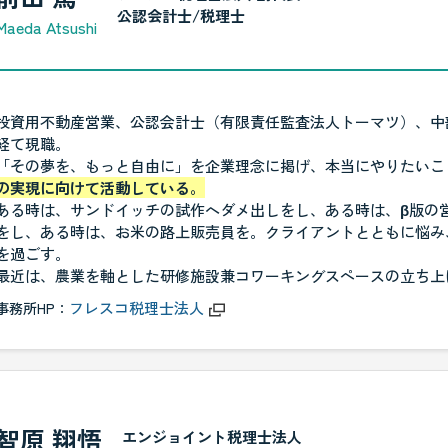
公認会計士/税理士
Maeda Atsushi
投資用不動産営業、公認会計士（有限責任監査法人トーマツ）、中部
経て現職。
「その夢を、もっと自由に」を企業理念に掲げ、本当にやりたいこ
の実現に向けて活動している。
ある時は、サンドイッチの試作へダメ出しをし、ある時は、β版の
をし、ある時は、お米の路上販売員を。クライアントとともに悩み
を過ごす。
最近は、農業を軸とした研修施設兼コワーキングスペースの立ち上
フレスコ税理士法人
事務所HP：
智原 翔悟
エンジョイント税理士法人