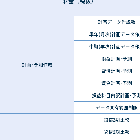
料金（税抜）
計画データ作成数
単年(月次)計画データ作
中期(年次)計画データ作
損益計画･予測
計画･予測作成
貸借計画･予測
資金計画･予測
損益科目内訳計画･予
データ共有範囲制限
損益2期比較
貸借2期比較