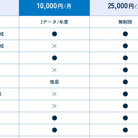
10,000
25,000
円/月
円/
2データ/年度
無制限
成
成
簡易
測