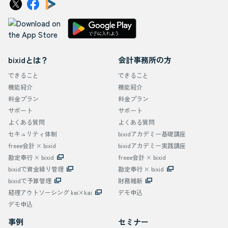
bixidとは？
会計事務所の方
できること
できること
機能紹介
機能紹介
料金プラン
料金プラン
サポート
サポート
よくある質問
よくある質問
セキュリティ体制
bixidアカデミー基礎講座
freee会計 × bixid
bixidアカデミー実践講座
勘定奉行 × bixid
freee会計 × bixid
bixidで資金繰り管理
勘定奉行 × bixid
bixidで予算管理
財務維新
経理アウトソーシング kei×kai
デモ申込
デモ申込
事例
セミナー