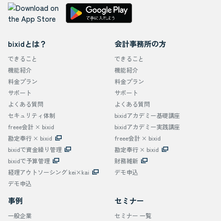
bixidとは？
会計事務所の方
できること
できること
機能紹介
機能紹介
料金プラン
料金プラン
サポート
サポート
よくある質問
よくある質問
セキュリティ体制
bixidアカデミー基礎講座
freee会計 × bixid
bixidアカデミー実践講座
勘定奉行 × bixid
freee会計 × bixid
bixidで資金繰り管理
勘定奉行 × bixid
bixidで予算管理
財務維新
経理アウトソーシング kei×kai
デモ申込
デモ申込
事例
セミナー
一般企業
セミナー 一覧