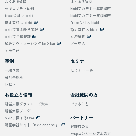
よくある質問
よくある質問
セキュリティ体制
bixidアカデミー基礎講座
freee会計 × bixid
bixidアカデミー実践講座
勘定奉行 × bixid
freee会計 × bixid
bixidで資金繰り管理
勘定奉行 × bixid
bixidで予算管理
財務維新
経理アウトソーシング kei×kai
デモ申込
デモ申込
事例
セミナー
一般企業
セミナー 一覧
会計事務所
レビュー
お役立ち情報
金融機関の方
経営支援ダウンロード資料
できること
経営支援ブログ
パートナー
bixidに関するQ&A
動画学習サイト「bixid channel」
代理店の方
cvupコンソーシアムの方