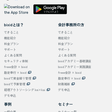
bixidとは？
会計事務所の方
できること
できること
機能紹介
機能紹介
料金プラン
料金プラン
サポート
サポート
よくある質問
よくある質問
セキュリティ体制
bixidアカデミー基礎講座
freee会計 × bixid
bixidアカデミー実践講座
勘定奉行 × bixid
freee会計 × bixid
bixidで資金繰り管理
勘定奉行 × bixid
bixidで予算管理
財務維新
経理アウトソーシング kei×kai
デモ申込
デモ申込
事例
セミナー
一般企業
セミナー 一覧