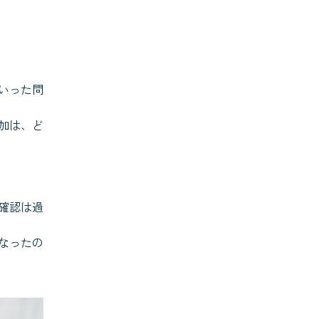
いった問
加は、ど
確認は過
なったの